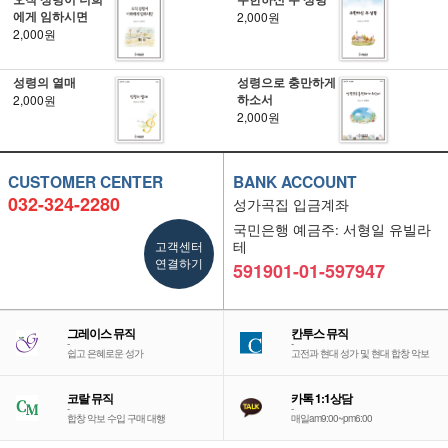
에게 임하시면
2,000원
2,000원
성령의 열매
성령으로 충만하게
하소서
2,000원
2,000원
CUSTOMER CENTER
BANK ACCOUNT
032-324-2280
성가곡집 입금계좌
국민은행 예금주: 서형일 유빌라
고객센터
테
연결하기
591901-01-597947
그레이스 뮤직
칸투스 뮤직
-
-
쉽고 은혜로운 성가
고전과 현대 성가 및 현대 합창 악보
코랄 뮤직
카톡 1:1상담
-
-
합창 악보 수입 구매 대행
매일am9:00~pm6:00