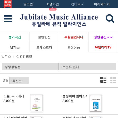
로그인
회원가입
장바구니
마이페이지
성가곡집
일반합창
부활절칸타타
성탄절칸타타
낱피스
오케스트라
관련상품
유빌라테TV
낱피스
성령강림절
정렬
오늘, 우리에게
성령이여 임하소서
2,000원
2,000원
오직 성령이 너희
무한하신 주 성령