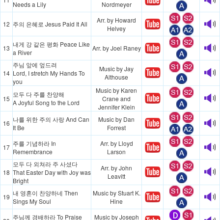
Needs a Lily
Nordmeyer
Arr. by Howard
12
주의 은혜로 Jesus Paid It All
Helvey
내게 강 같은 평화 Peace Like
13
Arr. by Joel Raney
a River
주님 앞에 엎드려
Music by Jay
14
Lord, I stretch My Hands To
Althouse
you
Music by Karen
모두 다 주를 찬양해
15
Crane and
A Joyful Song to the Lord
Jennifer Klein
나를 위한 주의 사랑 And Can
Music by Dan
16
It Be
Forrest
주를 기념하라 In
Arr. by Lloyd
17
Remembrance
Larson
모두 다 외쳐라 주 사셨다
Arr. by John
18
That Easter Day with Joy was
Leavitt
Bright
내 영혼이 찬양하네 Then
Music by Stuart K.
19
Sings My Soul
Hine
주님께 경배하라 To Praise
Music by Joseph