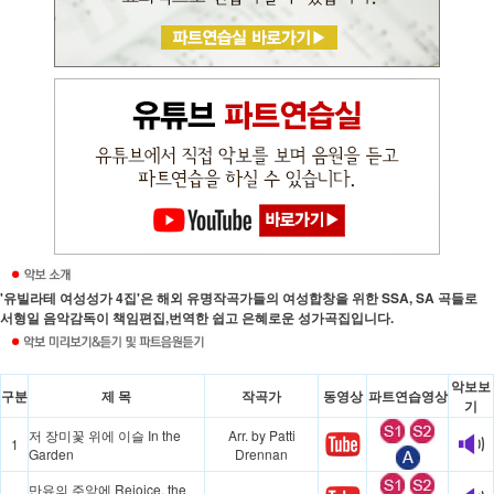
'유빌라테 여성성가 4집'은 해외 유명작곡가들의 여성합창을 위한 SSA, SA 곡들로
서형일 음악감독이 책임편집,번역한 쉽고 은혜로운 성가곡집입니다.
악보보
구분
제 목
작곡가
동영상
파트연습영상
기
저 장미꽃 위에 이슬 In the
Arr. by Patti
1
Garden
Drennan
만유의 주앞에 Rejoice, the