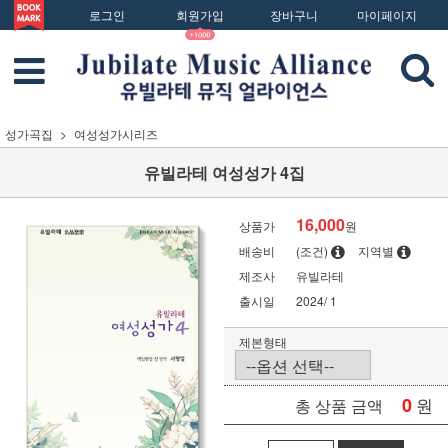
로그인
회원가입
장바구니
마이페이지
성가곡집
여성성가시리즈
유빌라테 여성성가 4집
16,000
상품가
원
배송비
(조건)
지역별
제조사
유빌라테
출시일
2024/ 1
제본형태
0
원
총 상품 금액