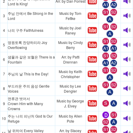
2
Arr. by Dan Forrest
Lord Is King!
주님 안에서 Be Strong in the
Music by Tom
3
Lord
Fettke
Music by Joel
4
나의 구주 Faithfulness
Raney
영원토록 찬양하리라 Joy
Music by Cindy
5
Overflowing
Berry
샘물과 같은 보혈은 There is a
Arr. by Patti
6
Fountain
Drennan
Music by Keith
7
주님의 날 This is the Day!
Christopher
부드러운 주의 음성 Gentle
Music by Lee
8
Voices
Dengler
면류관 벗어서
Music by George
9
Crown Him with Many
J. Elvey
Crowns
주는 나의 피난처 God Is Our
Music by Allen
10
Refuge
Pote
날 위하여 Every Valley
Arr. by Stacey
11