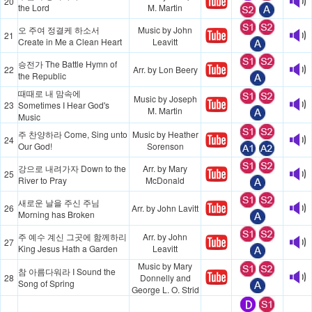
20
the Lord
M. Martin
오 주여 정결케 하소서
Music by John
21
Create in Me a Clean Heart
Leavitt
승전가 The Battle Hymn of
22
Arr. by Lon Beery
the Republic
때때로 내 맘속에
Music by Joseph
23
Sometimes I Hear God's
M. Martin
Music
주 찬양하라 Come, Sing unto
Music by Heather
24
Our God!
Sorenson
강으로 내려가자 Down to the
Arr. by Mary
25
River to Pray
McDonald
새로운 날을 주신 주님
26
Arr. by John Lavitt
Morning has Broken
주 예수 계신 그곳에 함께하리
Arr. by John
27
King Jesus Hath a Garden
Leavitt
Music by Mary
참 아름다워라 I Sound the
28
Donnelly and
Song of Spring
George L. O. Strid