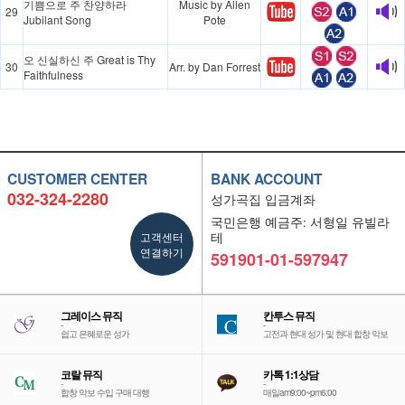
기쁨으로 주 찬양하라
Music by Allen
29
Jubilant Song
Pote
오 신실하신 주 Great is Thy
30
Arr. by Dan Forrest
Faithfulness
CUSTOMER CENTER
BANK ACCOUNT
032-324-2280
성가곡집 입금계좌
국민은행 예금주: 서형일 유빌라
고객센터
테
연결하기
591901-01-597947
그레이스 뮤직
칸투스 뮤직
-
-
쉽고 은혜로운 성가
고전과 현대 성가 및 현대 합창 악보
코랄 뮤직
카톡 1:1상담
-
-
합창 악보 수입 구매 대행
매일am9:00~pm6:00