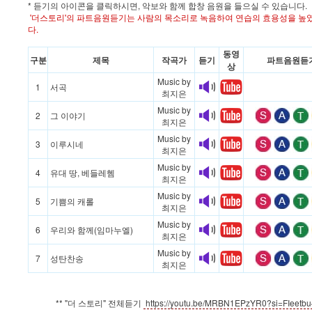
* 듣기의 아이콘을 클릭하시면, 악보와 함께 합창 음원을 들으실 수 있습니다.
'더스토리'의 파트음원듣기는 사람의 목소리로 녹음하여 연습의 효용성을 높
다.
동영
구분
제목
작곡가
듣기
파트음원듣
상
Music by
1
서곡
최지은
Music by
2
그 이야기
최지은
Music by
3
이루시네
최지은
Music by
4
유대 땅, 베들레헴
최지은
Music by
5
기쁨의 캐롤
최지은
Music by
6
우리와 함께(임마누엘)
최지은
Music by
7
성탄찬송
최지은
** "더 스토리" 전체듣기
https://youtu.be/MRBN1EPzYR0?si=FIeet