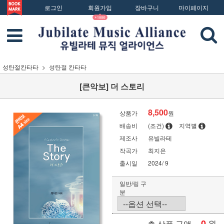
로그인
회원가입
장바구니
마이페이지
성탄절칸타타
성탄절 칸타타
[큰악보] 더 스토리
8,500
상품가
원
배송비
(조건)
지역별
제조사
유빌라테
작곡가
최지은
출시일
2024/ 9
일반/링 구
분
0
원
총 상품 금액