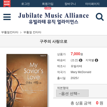
로그인
회원가입
장바구니
마이페이지
부활절칸타타
부활절 칸타타
구주의 사랑으로
7,000
상품가
원
배송비
(조건)
지역별
제조사
유빌라테
작곡가
Mary McDonald
출시일
2025//
제본형태
0
원
총 상품 금액