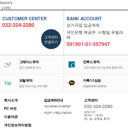
Savior's
Love)
CUSTOMER CENTER
BANK ACCOUNT
032-324-2280
성가곡집 입금계좌
국민은행 예금주: 서형일 유빌라
고객센터
테
연결하기
591901-01-597947
그레이스 뮤직
칸투스 뮤직
-
-
쉽고 은혜로운 성가
고전과 현대 성가 및 현대 합창 악보
코랄 뮤직
카톡 1:1상담
-
-
합창 악보 수입 구매 대행
매일am9:00~pm6:00
회사소개
입금계좌안내
고객센터
032-324-2280
국민 591901-01-597947
PC 버전
상담시간
예금주: 서형일 유빌라테
09:00 ~ 18:00
이용약관
(토, 일, 공휴일 휴무)
개인정보처리방침