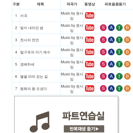
구분
제목
작곡가
동영상
파트음원듣기
Music by 원사
1
서곡
임
Music by 원사
2
빛이 내리던 밤
임
Music by 원사
3
천사의 전언
임
Music by 원사
4
말구유의 아기 예수
임
Music by 원사
5
경배하세
임
Music by 원사
6
별을 따라 걷는 길
임
Music by 원사
7
평화의 왕 오셨다
임