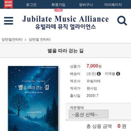
로그인
회원가입
장바구니
마이페이지
성탄절칸타타
성탄절 칸타타
별을 따라 걷는 길
7,000
상품가
원
배송비
(조건)
지역별
제조사
유빌라테
작곡가
원사임
출시일
2025/ 7
제본형태
0
원
총 상품 금액