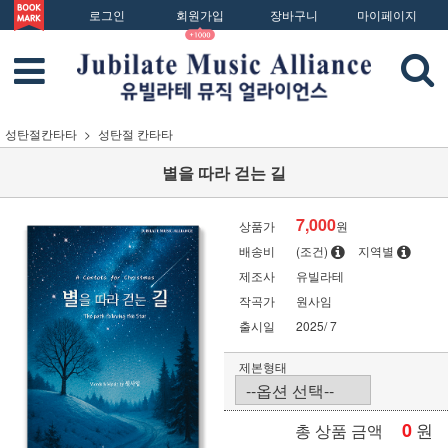
로그인
회원가입
장바구니
마이페이지
성탄절칸타타
성탄절 칸타타
별을 따라 걷는 길
7,000
상품가
원
배송비
(조건)
지역별
제조사
유빌라테
작곡가
원사임
출시일
2025/ 7
제본형태
0
원
총 상품 금액