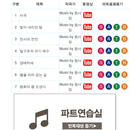
구분
제목
작곡가
동영상
파트음원듣기
Music by 원사
1
서곡
임
Music by 원사
2
빛이 내리던 밤
임
Music by 원사
3
천사의 전언
임
Music by 원사
4
말구유의 아기 예수
임
Music by 원사
5
경배하세
임
Music by 원사
6
별을 따라 걷는 길
임
Music by 원사
7
평화의 왕 오셨다
임