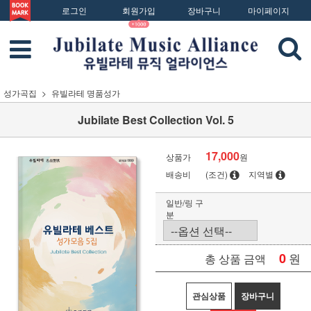
로그인
회원가입
장바구니
마이페이지
성가곡집
유빌라테 명품성가
Jubilate Best Collection Vol. 5
17,000
상품가
원
배송비
(조건)
지역별
일반/링 구
분
0
원
총 상품 금액
관심상품
장바구니