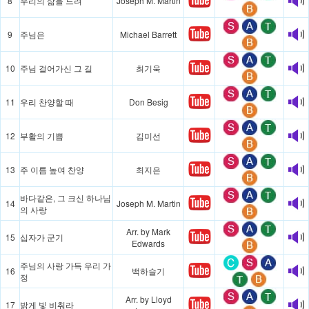
8
우리의 삶을 드려
Joseph M. Martin
9
주님은
Michael Barrett
10
주님 걸어가신 그 길
최기욱
11
우리 찬양할 때
Don Besig
12
부활의 기쁨
김미선
13
주 이름 높여 찬양
최지은
바다같은, 그 크신 하나님
14
Joseph M. Martin
의 사랑
Arr. by Mark
15
십자가 군기
Edwards
주님의 사랑 가득 우리 가
16
백하슬기
정
Arr. by Lloyd
17
밝게 빛 비춰라