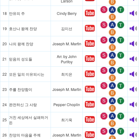
Larson
18
만유의 주
Cindy Berry
19
호산나 왕께 찬양
김미선
20
나의 왕께 찬양
Joseph M. Martin
Arr. by John
21
믿음의 성도들
Purifoy
22
모든 일의 이유되시는
최지은
23
주를 찬양함이
Joseph M. Martin
24
완전하신 그 사랑
Pepper Choplin
거친 세상에서 실패하거
25
최기욱
든
26
찬양의 마음을 주께
Joseph M. Martin