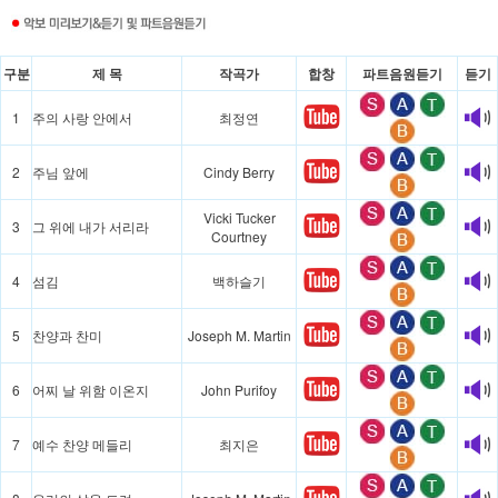
구분
제 목
작곡가
합창
파트음원듣기
듣기
1
주의 사랑 안에서
최정연
2
주님 앞에
Cindy Berry
Vicki Tucker
3
그 위에 내가 서리라
Courtney
4
섬김
백하슬기
5
찬양과 찬미
Joseph M. Martin
6
어찌 날 위함 이온지
John Purifoy
7
예수 찬양 메들리
최지은