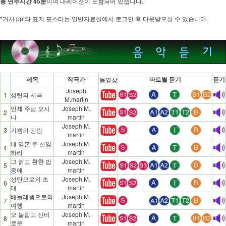
총 연주시간 45분
이며 내레이션이 포함되어 있습니다.
*가사 ppt와 표지 포스터는 일반자료실에서 로그인 후 다운받으실 수 있습니다.
제목
작곡가
파트별 듣기
듣기
동영상
Joseph
1
성탄의 서곡
M.martin
언제 주님 오시
Joseph M.
2
나
martin
Joseph M.
3
기쁨의 강림
martin
내 영혼 주 찬양
Joseph M.
4
하리
martin
그 맑고 환한 밤
Joseph M.
5
중에
martin
성탄으로의 초
Joseph M.
6
대
martin
베들레헴으로의
Joseph M.
7
여행
martin
오 놀랍고 신비
Joseph M.
8
로운
martin