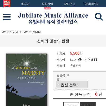
로그인
회원가입
장바구니
마이페이지
성탄절칸타타
성탄절 칸타타
신비와 권능의 탄생
5,500
상품가
원
배송비
(조건)
지역별
제조사
유빌라테
일반/링 구
분
0
원
총 상품 금액