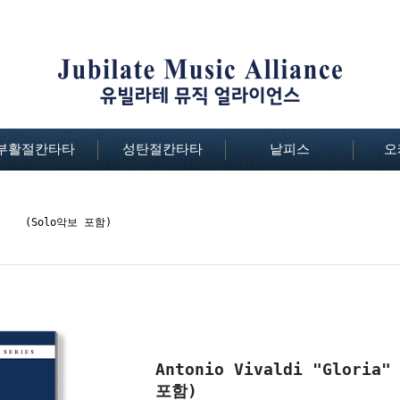
부활절칸타타
성탄절칸타타
낱피스
오
ia" (Solo악보 포함)
Antonio Vivaldi "Glo
포함)