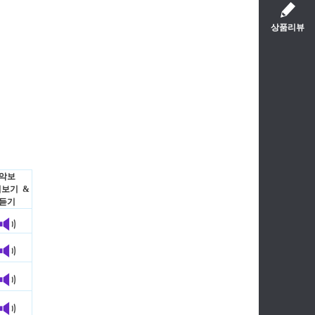
상품리뷰
악보
보기 &
듣기