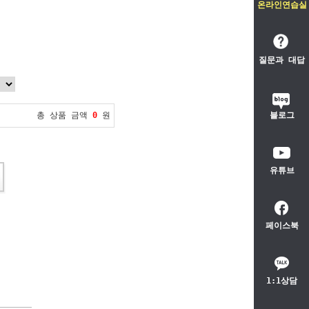
온라인연습실
질문과 대답
총 상품 금액
0
원
블로그
유튜브
페이스북
1:1상담