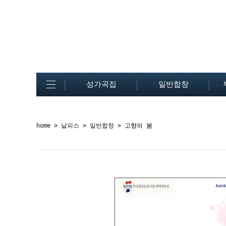
성가곡집
일반합창
home
>
낱피스
>
일반합창
> 고향의 봄