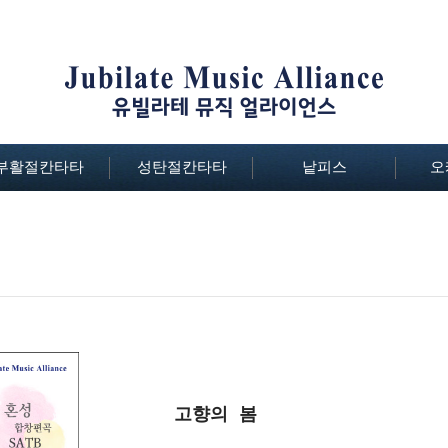
부활절칸타타
성탄절칸타타
낱피스
오
고향의 봄