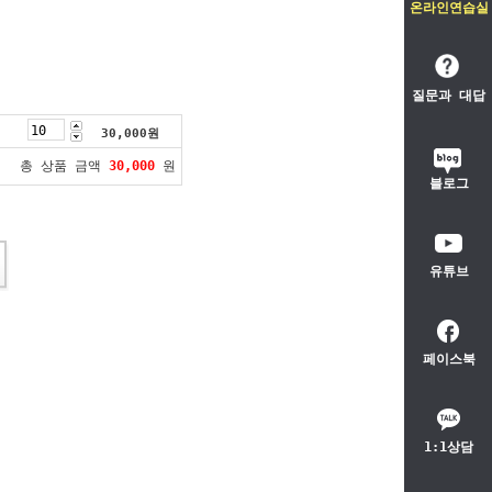
온라인연습실
질문과 대답
30,000
원
총 상품 금액
30,000
원
블로그
유튜브
페이스북
1:1상담