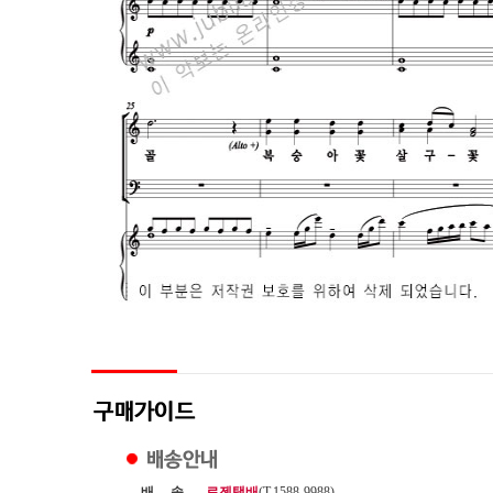
배 송
로젠택배
(T.1588-9988)