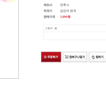
제조사
칸투스
작곡가
김민아 편곡
판매가격
3,000
원
고향의 봄