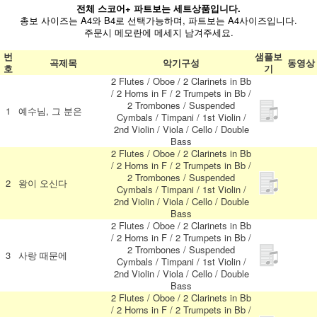
전체 스코어+ 파트보는 세트상품입니다.
총보 사이즈는 A4와 B4로 선택가능하며, 파트보는 A4사이즈입니다.
주문시 메모란에 메세지 남겨주세요.
번
샘플보
곡제목
악기구성
동영상
호
기
2 Flutes / Oboe / 2 Clarinets in Bb
/ 2 Horns in F / 2 Trumpets in Bb /
2 Trombones / Suspended
1
예수님, 그 분은
Cymbals / Timpani / 1st Violin /
2nd Violin / Viola / Cello / Double
Bass
2 Flutes / Oboe / 2 Clarinets in Bb
/ 2 Horns in F / 2 Trumpets in Bb /
2 Trombones / Suspended
2
왕이 오신다
Cymbals / Timpani / 1st Violin /
2nd Violin / Viola / Cello / Double
Bass
2 Flutes / Oboe / 2 Clarinets in Bb
/ 2 Horns in F / 2 Trumpets in Bb /
2 Trombones / Suspended
3
사랑 때문에
Cymbals / Timpani / 1st Violin /
2nd Violin / Viola / Cello / Double
Bass
2 Flutes / Oboe / 2 Clarinets in Bb
/ 2 Horns in F / 2 Trumpets in Bb /