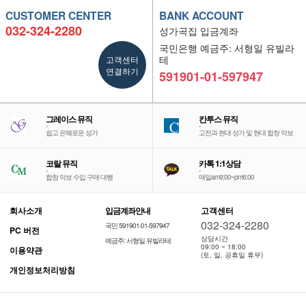
CUSTOMER CENTER
BANK ACCOUNT
032-324-2280
성가곡집 입금계좌
국민은행 예금주: 서형일 유빌라
고객센터
테
연결하기
591901-01-597947
그레이스 뮤직
칸투스 뮤직
-
-
쉽고 은혜로운 성가
고전과 현대 성가 및 현대 합창 악보
코랄 뮤직
카톡 1:1상담
-
-
합창 악보 수입 구매 대행
매일am9:00~pm6:00
회사소개
입금계좌안내
고객센터
032-324-2280
국민 591901-01-597947
PC 버전
상담시간
예금주: 서형일 유빌라테
09:00 ~ 18:00
이용약관
(토, 일, 공휴일 휴무)
개인정보처리방침