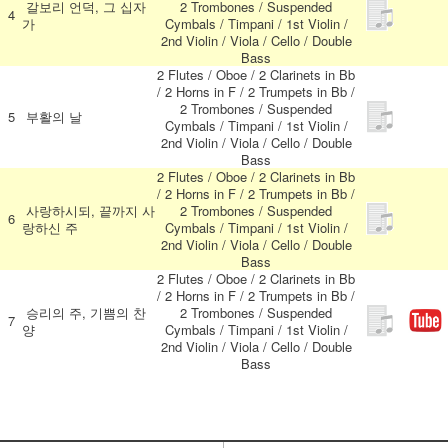
갈보리 언덕, 그 십자
2 Trombones / Suspended
4
가
Cymbals / Timpani / 1st Violin /
2nd Violin / Viola / Cello / Double
Bass
2 Flutes / Oboe / 2 Clarinets in Bb
/ 2 Horns in F / 2 Trumpets in Bb /
2 Trombones / Suspended
5
부활의 날
Cymbals / Timpani / 1st Violin /
2nd Violin / Viola / Cello / Double
Bass
2 Flutes / Oboe / 2 Clarinets in Bb
/ 2 Horns in F / 2 Trumpets in Bb /
사랑하시되, 끝까지 사
2 Trombones / Suspended
6
랑하신 주
Cymbals / Timpani / 1st Violin /
2nd Violin / Viola / Cello / Double
Bass
2 Flutes / Oboe / 2 Clarinets in Bb
/ 2 Horns in F / 2 Trumpets in Bb /
승리의 주, 기쁨의 찬
2 Trombones / Suspended
7
양
Cymbals / Timpani / 1st Violin /
2nd Violin / Viola / Cello / Double
Bass