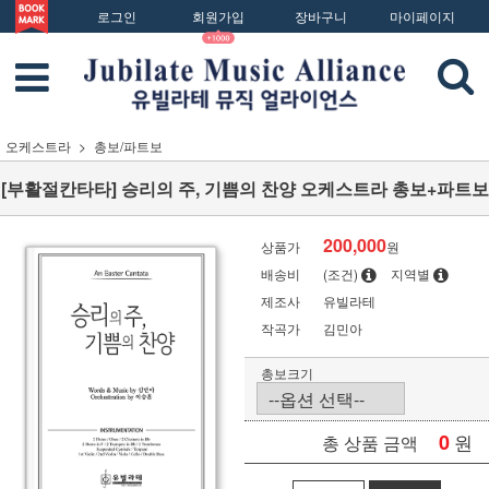
로그인
회원가입
장바구니
마이페이지
오케스트라
총보/파트보
[부활절칸타타] 승리의 주, 기쁨의 찬양 오케스트라 총보+파트보
200,000
상품가
원
배송비
(조건)
지역별
제조사
유빌라테
작곡가
김민아
총보크기
0
원
총 상품 금액