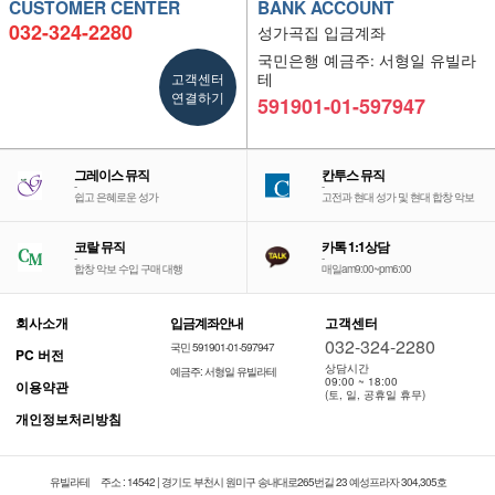
CUSTOMER CENTER
BANK ACCOUNT
032-324-2280
성가곡집 입금계좌
국민은행 예금주: 서형일 유빌라
고객센터
테
연결하기
591901-01-597947
그레이스 뮤직
칸투스 뮤직
-
-
쉽고 은혜로운 성가
고전과 현대 성가 및 현대 합창 악보
코랄 뮤직
카톡 1:1상담
-
-
합창 악보 수입 구매 대행
매일am9:00~pm6:00
회사소개
입금계좌안내
고객센터
032-324-2280
국민 591901-01-597947
PC 버전
상담시간
예금주: 서형일 유빌라테
09:00 ~ 18:00
이용약관
(토, 일, 공휴일 휴무)
개인정보처리방침
유빌라테
주소 : 14542 | 경기도 부천시 원미구 송내대로265번길 23 예성프라자 304,305호