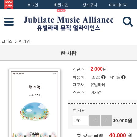
로그인
회원가입
장바구니
마이페이지
낱피스
이기경
한 사람
2,000
상품가
원
배송비
(조건)
지역별
제조사
유빌라테
작곡가
이기경
한 사람
40,000
원
+1
-1
40,000
원
총 상품 금액