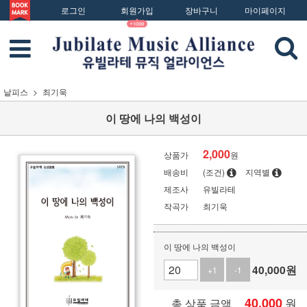
로그인
회원가입
장바구니
마이페이지
낱피스
최기욱
이 땅에 나의 백성이
2,000
상품가
원
배송비
(조건)
지역별
제조사
유빌라테
작곡가
최기욱
이 땅에 나의 백성이
40,000
원
+1
-1
40,000
원
총 상품 금액