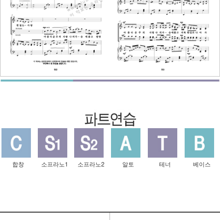
합창
소프라노1
소프라노2
알토
테너
베이스