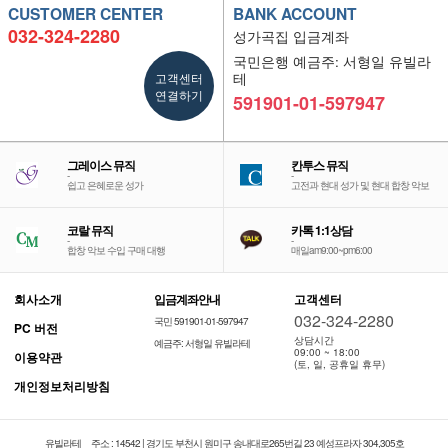
CUSTOMER CENTER
BANK ACCOUNT
032-324-2280
성가곡집 입금계좌
국민은행 예금주: 서형일 유빌라
고객센터
테
연결하기
591901-01-597947
그레이스 뮤직
칸투스 뮤직
-
-
쉽고 은혜로운 성가
고전과 현대 성가 및 현대 합창 악보
코랄 뮤직
카톡 1:1상담
-
-
합창 악보 수입 구매 대행
매일am9:00~pm6:00
회사소개
입금계좌안내
고객센터
032-324-2280
국민 591901-01-597947
PC 버전
상담시간
예금주: 서형일 유빌라테
09:00 ~ 18:00
이용약관
(토, 일, 공휴일 휴무)
개인정보처리방침
유빌라테
주소 : 14542 | 경기도 부천시 원미구 송내대로265번길 23 예성프라자 304,305호