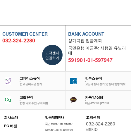
CUSTOMER CENTER
BANK ACCOUNT
032-324-2280
성가곡집 입금계좌
국민은행 예금주: 서형일 유빌라
고객센터
테
연결하기
591901-01-597947
그레이스 뮤직
칸투스 뮤직
-
-
쉽고 은혜로운 성가
고전과 현대 성가 및 현대 합창 악보
코랄 뮤직
카톡 1:1상담
-
-
합창 악보 수입 구매 대행
매일am9:00~pm6:00
회사소개
입금계좌안내
고객센터
032-324-2280
국민 591901-01-597947
PC 버전
상담시간
예금주: 서형일 유빌라테