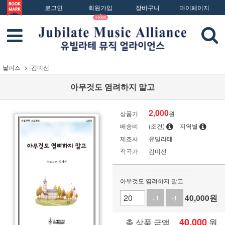
로그인
회원가입
장바구니
마이페이지
낱피스
김미선
아무것도 염려하지 말고
2,000
상품가
원
배송비
(조건)
지역별
제조사
유빌라테
작곡가
김미선
아무것도 염려하지 말고
40,000
원
+1
-1
40,000
원
총 상품 금액