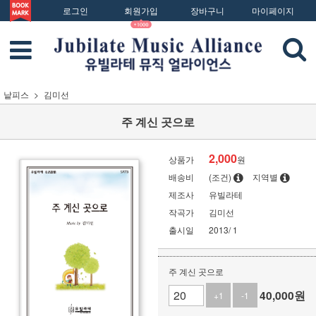
로그인
회원가입
장바구니
마이페이지
낱피스
김미선
주 계신 곳으로
2,000
상품가
원
배송비
(조건)
지역별
제조사
유빌라테
작곡가
김미선
출시일
2013/ 1
주 계신 곳으로
40,000
원
+1
-1