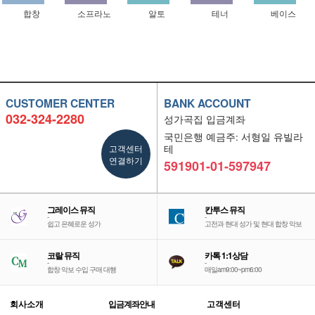
합창
소프라노
알토
테너
베이스
CUSTOMER CENTER
BANK ACCOUNT
032-324-2280
성가곡집 입금계좌
국민은행 예금주: 서형일 유빌라
고객센터
테
연결하기
591901-01-597947
그레이스 뮤직
칸투스 뮤직
-
-
쉽고 은혜로운 성가
고전과 현대 성가 및 현대 합창 악보
코랄 뮤직
카톡 1:1상담
-
-
합창 악보 수입 구매 대행
매일am9:00~pm6:00
회사소개
입금계좌안내
고객센터