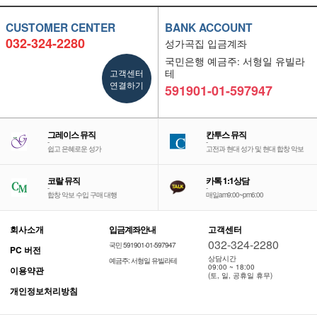
CUSTOMER CENTER
BANK ACCOUNT
032-324-2280
성가곡집 입금계좌
국민은행 예금주: 서형일 유빌라
고객센터
테
연결하기
591901-01-597947
그레이스 뮤직
칸투스 뮤직
-
-
쉽고 은혜로운 성가
고전과 현대 성가 및 현대 합창 악보
코랄 뮤직
카톡 1:1상담
-
-
합창 악보 수입 구매 대행
매일am9:00~pm6:00
회사소개
입금계좌안내
고객센터
032-324-2280
국민 591901-01-597947
PC 버전
상담시간
예금주: 서형일 유빌라테
09:00 ~ 18:00
이용약관
(토, 일, 공휴일 휴무)
개인정보처리방침