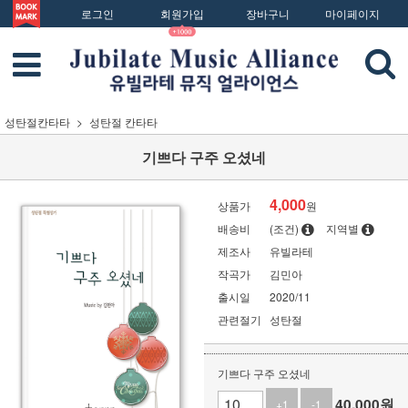
로그인
회원가입
장바구니
마이페이지
성탄절칸타타
성탄절 칸타타
기쁘다 구주 오셨네
4,000
상품가
원
배송비
(조건)
지역별
제조사
유빌라테
작곡가
김민아
출시일
2020/11
관련절기
성탄절
기쁘다 구주 오셨네
40,000
원
+1
-1