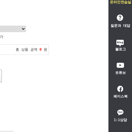
온라인연습실
질문과 대답
불가
블로그
총 상품 금액
0
원
유튜브
페이스북
1:1상담