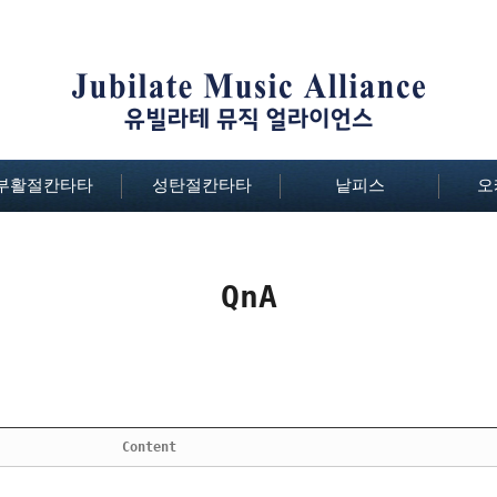
부활절칸타타
성탄절칸타타
낱피스
오
QnA
Content