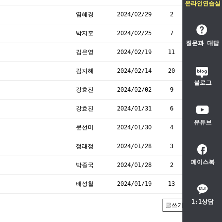
온라인연습실
염혜경
2024/02/29
2
박지훈
2024/02/25
7
질문과 대답
김은영
2024/02/19
11
김지혜
2024/02/14
20
블로그
강효진
2024/02/02
9
강효진
2024/01/31
6
유튜브
문선미
2024/01/30
4
정래정
2024/01/28
3
페이스북
박종국
2024/01/28
2
배성철
2024/01/19
13
1:1상담
글쓰기