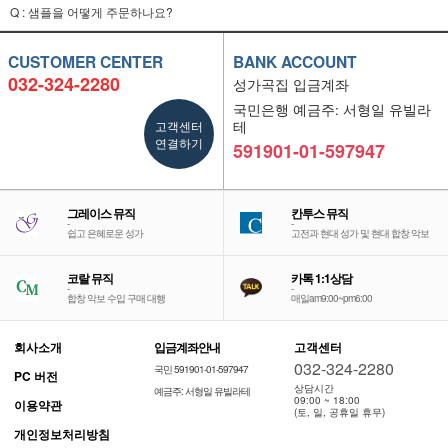
Q : 샘플을 어떻게 주문하나요?
CUSTOMER CENTER
BANK ACCOUNT
032-324-2280
성가곡집 입금계좌
국민은행 예금주: 서형일 유빌라
고객센터
테
연결하기
591901-01-597947
그레이스 뮤직
칸투스 뮤직
-
-
쉽고 은혜로운 성가
고전과 현대 성가 및 현대 합창 악보
코랄 뮤직
카톡 1:1상담
-
-
합창 악보 수입 구매 대행
매일am9:00~pm6:00
회사소개
입금계좌안내
고객센터
032-324-2280
국민 591901-01-597947
PC 버전
상담시간
예금주: 서형일 유빌라테
09:00 ~ 18:00
이용약관
(토, 일, 공휴일 휴무)
개인정보처리방침