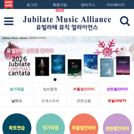
로그인
회원가입
장바구니
마이페이지
성가곡집
일반합창
부활절칸타타
성탄절칸타타
낱피스
오케스트라
관련상품
유빌라테TV