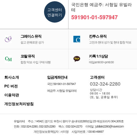
국민은행 예금주: 서형일 유빌라
고객센터
테
연결하기
591901-01-597947
그레이스 뮤직
칸투스 뮤직
-
-
쉽고 은혜로운 성가
고전과 현대 성가 및 현대 합창 악보
코랄 뮤직
카톡 1:1상담
-
-
합창 악보 수입 구매 대행
매일am9:00~pm6:00
회사소개
입금계좌안내
고객센터
032-324-2280
국민 591901-01-597947
PC 버전
상담시간
예금주: 서형일 유빌라테
09:00 ~ 18:00
이용약관
(토, 일, 공휴일 휴무)
개인정보처리방침
유빌라테
주소 : 14542 | 경기도 부천시 원미구 송내대로265번길 23 예성프라자 304,305호
전화 : 032-324-2280, 032-325-2280
팩스 : 032-324-2270
이메일 : jubilate2280@naver.com
개인정보보호책임자 : 서미영
사업자번호 : 130-90-49697