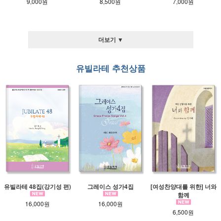
9,000원
8,500원
7,000원
더보기 ▼
유빌라테 추천상품
유빌라테 48집(강기성 편)
그레이스 성가4집
[여성찬양대를 위한] 너와
함께
16,000원
16,000원
6,500원