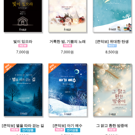
빛이 있으라
거룩한 밤, 기쁨의 노래
[큰악보] 위대한 탄생
7,000원
7,000원
8,500원
[큰악보] 별을 따라 걷는 길
[큰악보] 아기 예수
그 맑고 환한 밤중에