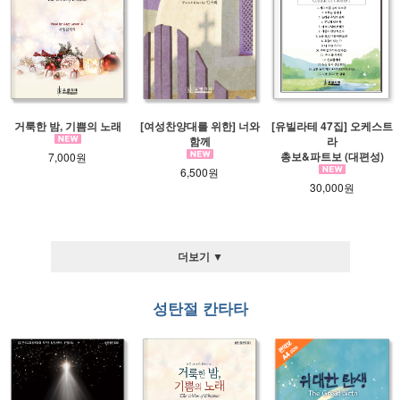
거룩한 밤, 기쁨의 노래
[여성찬양대를 위한] 너와
[유빌라테 47집] 오케스트
함께
라
총보&파트보 (대편성)
7,000원
6,500원
30,000원
더보기 ▼
성탄절 칸타타