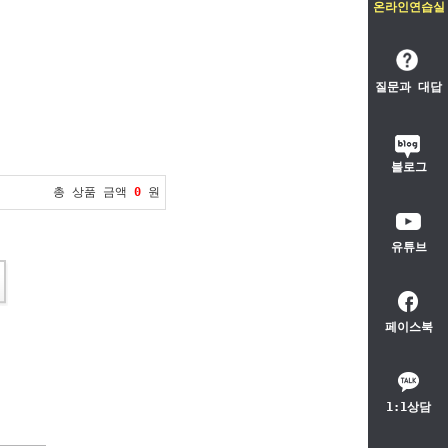
온라인연습실
질문과 대답
블로그
총 상품 금액
0
원
유튜브
페이스북
1:1상담