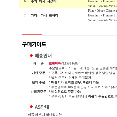
6
주가 다시 사셨다
Horn in F / Trumpet in
ViolinⅠ/ ViolinⅡ/ Viola 
Flute / Oboe / Clarinet
7
가라, 가서 전하라
Horn in F / Trumpet in
ViolinⅠ/ ViolinⅡ/ Viola 
배 송
로젠택배
(T.1588-9988)
주문일로부터 2~3일이내 배송 (토,일,공휴일 제외)
개인 주문
*
오후 12시까지
결제완료 확인된 경우 당일 발송
* 낱권 주문시 링제본 구매불가
단체 주문
* 배송지가 교회일 경우, 후결제 가능
* 주문권수의 10%는 바인딩 처리 무료 서비스(추가시
비회원주문
* 비회원으로 주문 가능
* 우측 상단의 주문내역에서
이름
과
주문번호
로 
상품 파본 시 일대일교환,