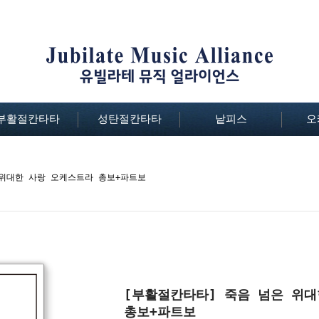
부활절칸타타
성탄절칸타타
낱피스
오
 위대한 사랑 오케스트라 총보+파트보
[부활절칸타타] 죽음 넘은 위
총보+파트보