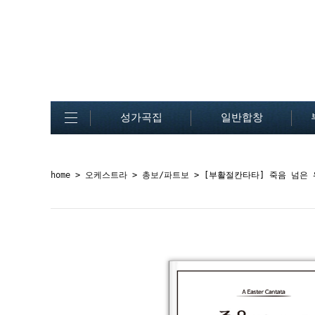
성가곡집
일반합창
home
>
오케스트라
>
총보/파트보
> [부활절칸타타] 죽음 넘은