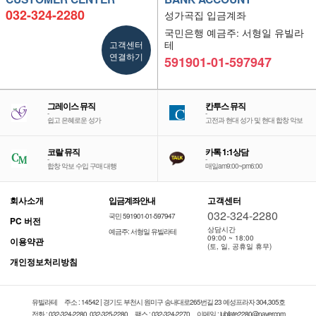
032-324-2280
성가곡집 입금계좌
국민은행 예금주: 서형일 유빌라
고객센터
테
연결하기
591901-01-597947
그레이스 뮤직
칸투스 뮤직
-
-
쉽고 은혜로운 성가
고전과 현대 성가 및 현대 합창 악보
코랄 뮤직
카톡 1:1상담
-
-
합창 악보 수입 구매 대행
매일am9:00~pm6:00
회사소개
입금계좌안내
고객센터
032-324-2280
국민 591901-01-597947
PC 버전
상담시간
예금주: 서형일 유빌라테
09:00 ~ 18:00
이용약관
(토, 일, 공휴일 휴무)
개인정보처리방침
유빌라테
주소 : 14542 | 경기도 부천시 원미구 송내대로265번길 23 예성프라자 304,305호
전화 : 032-324-2280, 032-325-2280
팩스 : 032-324-2270
이메일 : jubilate2280@naver.com