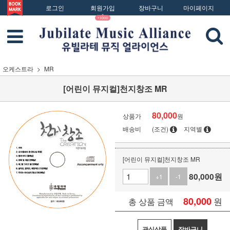
로그인
회원가입
장바구니
마이페이지
오케스트라
MR
[어린이 뮤지컬]천지창조 MR
80,000
상품가
원
배송비
(조건)
지역별
[어린이 뮤지컬]천지창조 MR
80,000
원
+1
-1
80,000
원
총 상품 금액
관심상품
장바구니