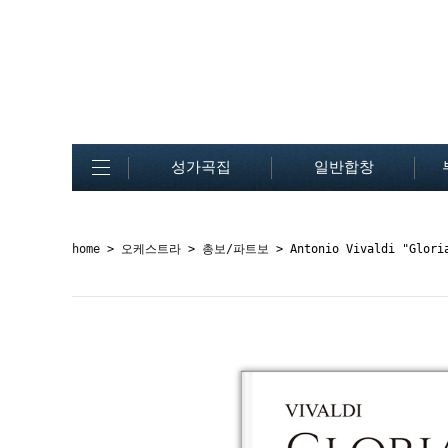
성가곡집
일반합창
home
>
오케스트라
>
총보/파트보
> Antonio Vivaldi "Gl