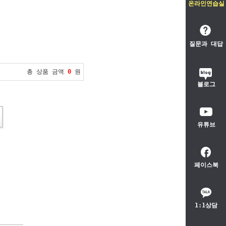
온라인연습실
질문과 대답
총 상품 금액
0
원
블로그
유튜브
페이스북
1:1상담