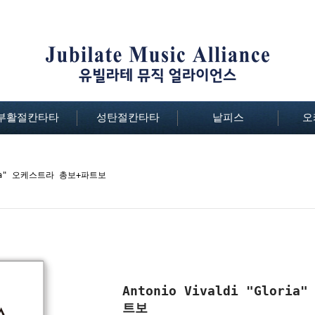
부활절칸타타
성탄절칸타타
낱피스
오
oria" 오케스트라 총보+파트보
Antonio Vivaldi "Glor
트보