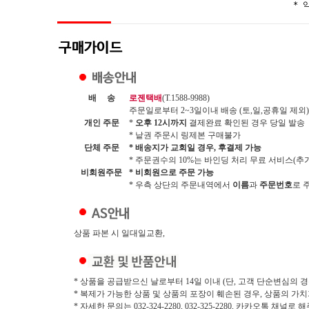
* 
배 송
로젠택배
(T.1588-9988)
주문일로부터 2~3일이내 배송 (토,일,공휴일 제외)
개인 주문
*
오후 12시까지
결제완료 확인된 경우 당일 발송
* 낱권 주문시 링제본 구매불가
단체 주문
* 배송지가 교회일 경우, 후결제 가능
* 주문권수의 10%는 바인딩 처리 무료 서비스(추가시
비회원주문
* 비회원으로 주문 가능
* 우측 상단의 주문내역에서
이름
과
주문번호
로 
상품 파본 시 일대일교환,
* 상품을 공급받으신 날로부터 14일 이내 (단, 고객 단순변심의 경
* 복제가 가능한 상품 및 상품의 포장이 훼손된 경우, 상품의 가
* 자세한 문의는 032-324-2280, 032-325-2280, 카카오톡 채널