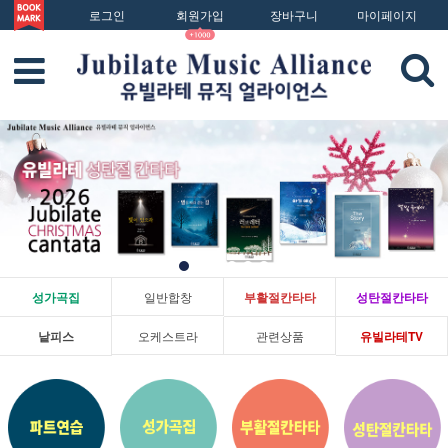
로그인
회원가입
장바구니
마이페이지
성가곡집
일반합창
부활절칸타타
성탄절칸타타
낱피스
오케스트라
관련상품
유빌라테TV