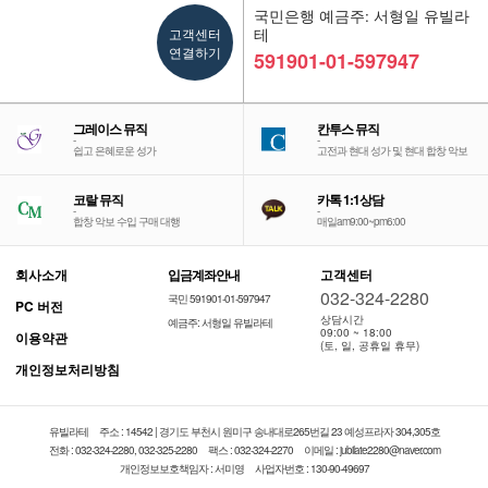
국민은행 예금주: 서형일 유빌라
고객센터
테
연결하기
591901-01-597947
그레이스 뮤직
칸투스 뮤직
-
-
쉽고 은혜로운 성가
고전과 현대 성가 및 현대 합창 악보
코랄 뮤직
카톡 1:1상담
-
-
합창 악보 수입 구매 대행
매일am9:00~pm6:00
회사소개
입금계좌안내
고객센터
032-324-2280
국민 591901-01-597947
PC 버전
상담시간
예금주: 서형일 유빌라테
09:00 ~ 18:00
이용약관
(토, 일, 공휴일 휴무)
개인정보처리방침
유빌라테
주소 : 14542 | 경기도 부천시 원미구 송내대로265번길 23 예성프라자 304,305호
전화 : 032-324-2280, 032-325-2280
팩스 : 032-324-2270
이메일 : jubilate2280@naver.com
개인정보보호책임자 : 서미영
사업자번호 : 130-90-49697