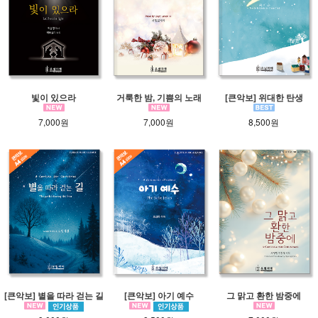
빛이 있으라
거룩한 밤, 기쁨의 노래
[큰악보] 위대한 탄생
7,000원
7,000원
8,500원
[큰악보] 별을 따라 걷는 길
[큰악보] 아기 예수
그 맑고 환한 밤중에