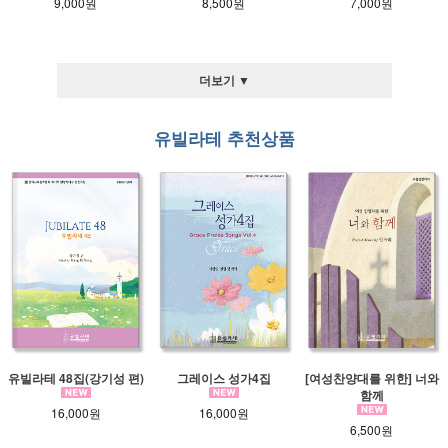
9,000원
8,500원
7,000원
더보기 ▼
유빌라테 추천상품
유빌라테 48집(강기성 편)
그레이스 성가4집
[여성찬양대를 위한] 너와
함께
16,000원
16,000원
6,500원