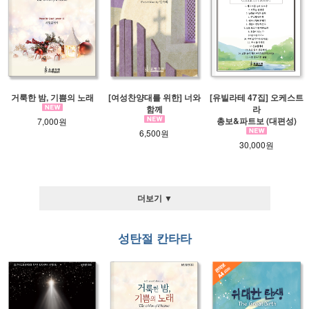
거룩한 밤, 기쁨의 노래
[여성찬양대를 위한] 너와
[유빌라테 47집] 오케스트
함께
라
총보&파트보 (대편성)
7,000원
6,500원
30,000원
더보기 ▼
성탄절 칸타타