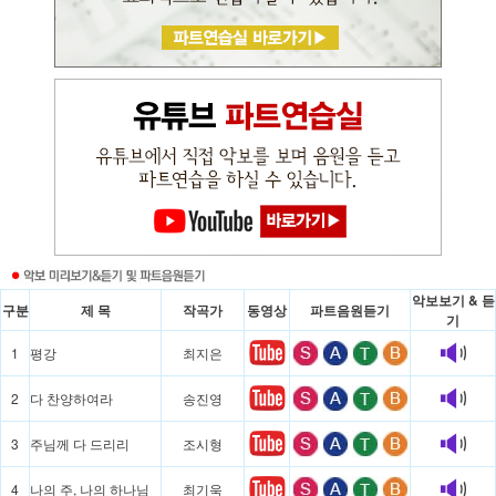
악보보기 & 듣
구분
제 목
작곡가
동영상
파트음원듣기
기
1
평강
최지은
2
다 찬양하여라
송진영
3
주님께 다 드리리
조시형
4
나의 주, 나의 하나님
최기욱