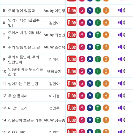
5
주의 곁에 있을 때
Arr. by 이민형
언약의 백성
[신년주
6
김민아
일]
주께서 내 길 예비하시
7
Arr. by 최정연
네
8
주의 말씀 받은 그 날
Arr. by 조성옥
주의 이름만이, 주의
9
김미선
영광만이
딩동(내 마음 두드리는
10
백하슬기
소리)
11
살아가는 모든 순간
김민아
12
두 손 들리라
이기정
13
내 맘의 노래
정영주
14
강물같이 흐르는 기쁨
Arr. by 장은총
15
이새의 장미
김의헌