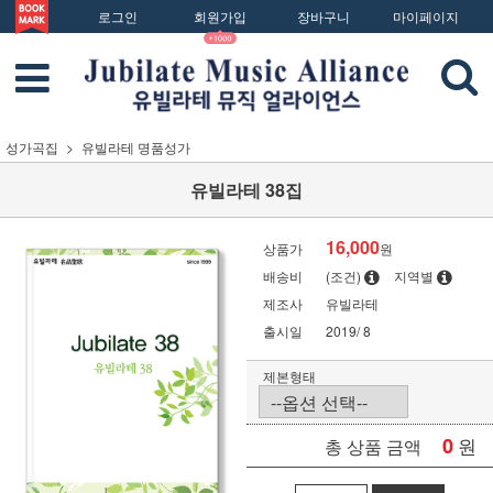
로그인
회원가입
장바구니
마이페이지
성가곡집
유빌라테 명품성가
유빌라테 38집
16,000
상품가
원
배송비
(조건)
지역별
제조사
유빌라테
출시일
2019/ 8
제본형태
0
원
총 상품 금액