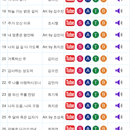
16
하늘 가는 밝은 길이
Arr. by 김수진
17
주가 오신 이유
조시형
18
내 영혼은 평안해
Arr. by 김민아
19
나의 갈 길 다 가도록
Arr. by 최지은
20
거룩하신 주
김미선
21
감사하는 성도여
김수진
22
주 나를 사랑하시오니
김민아
23
왕 되신 주를 찬양
최기욱
24
나의 도움, 나의 구원
최지은
25
주 달려 죽은 십자가
Arr. by 조성옥
26
은혜로 다가오셨네
최정연