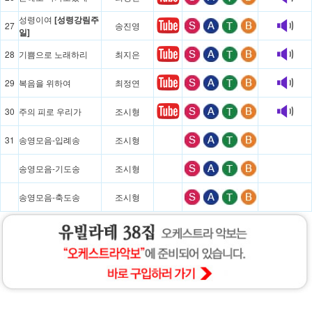
성령이여
[성령강림주
27
송진영
일]
28
기쁨으로 노래하리
최지은
29
복음을 위하여
최정연
30
주의 피로 우리가
조시형
31
송영모음-입례송
조시형
송영모음-기도송
조시형
송영모음-축도송
조시형