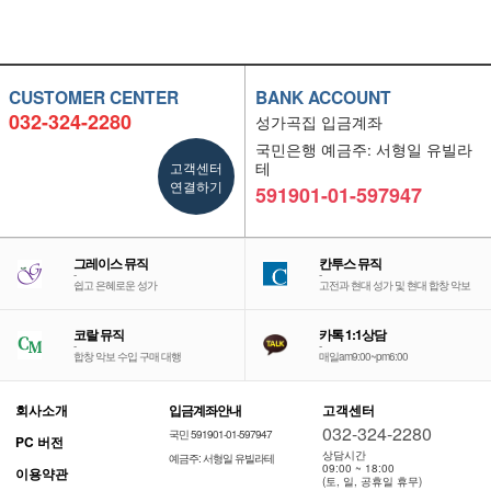
CUSTOMER CENTER
BANK ACCOUNT
032-324-2280
성가곡집 입금계좌
국민은행 예금주: 서형일 유빌라
고객센터
테
연결하기
591901-01-597947
그레이스 뮤직
칸투스 뮤직
-
-
쉽고 은혜로운 성가
고전과 현대 성가 및 현대 합창 악보
코랄 뮤직
카톡 1:1상담
-
-
합창 악보 수입 구매 대행
매일am9:00~pm6:00
회사소개
입금계좌안내
고객센터
032-324-2280
국민 591901-01-597947
PC 버전
상담시간
예금주: 서형일 유빌라테
09:00 ~ 18:00
이용약관
(토, 일, 공휴일 휴무)