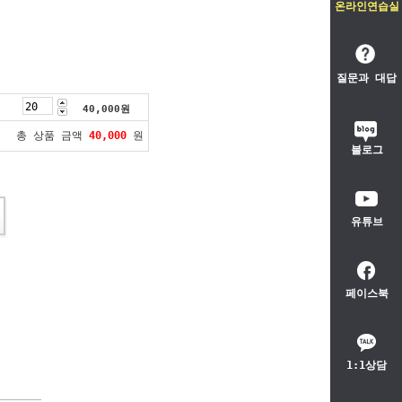
온라인연습실
질문과 대답
40,000
원
총 상품 금액
40,000
원
블로그
유튜브
페이스북
1:1상담