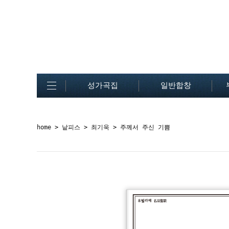
성가곡집
일반합창
home
>
낱피스
>
최기욱
> 주께서 주신 기쁨