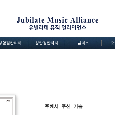
부활절칸타타
성탄절칸타타
낱피스
오
주께서 주신 기쁨