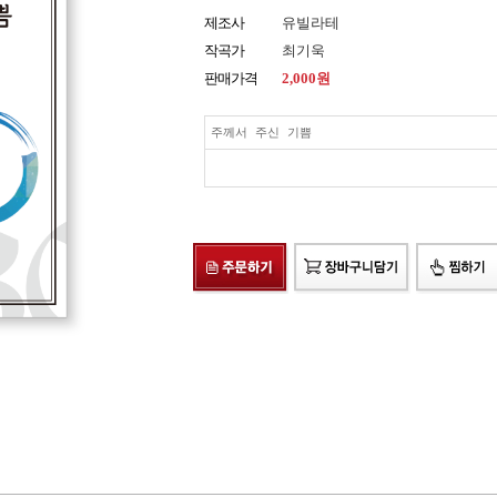
제조사
유빌라테
작곡가
최기욱
판매가격
2,000
원
주께서 주신 기쁨