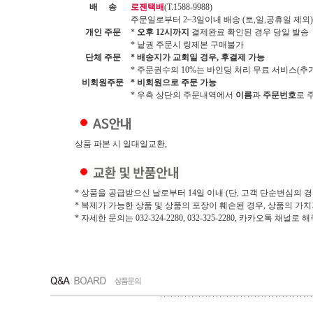
배 송
로젠택배
(T.1588-9988)
주문일로부터 2~3일이내 배송 (토,일,공휴일 제외)
개인 주문
*
오후 12시까지
결제완료 확인된 경우 당일 발송
* 낱권 주문시 링제본 구매불가
단체 주문
* 배송지가 교회일 경우, 후결제 가능
* 주문권수의 10%는 바인딩 처리 무료 서비스(추가시
비회원주문
* 비회원으로 주문 가능
* 우측 상단의 주문내역에서
이름
과
주문번호
로 
상품 파본 시 일대일교환,
* 상품을 공급받으신 날로부터 14일 이내 (단, 고객 단순변심의 경
* 복제가 가능한 상품 및 상품의 포장이 훼손된 경우, 상품의 가
* 자세한 문의는 032-324-2280, 032-325-2280, 카카오톡 채널