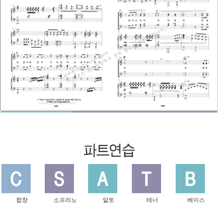
합창
소프라노
알토
테너
베이스