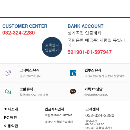
CUSTOMER CENTER
BANK ACCOUNT
032-324-2280
성가곡집 입금계좌
국민은행 예금주: 서형일 유빌라
고객센터
테
연결하기
591901-01-597947
그레이스 뮤직
칸투스 뮤직
-
-
쉽고 은혜로운 성가
고전과 현대 성가 및 현대 합창 악보
코랄 뮤직
카톡 1:1상담
-
-
합창 악보 수입 구매 대행
매일am9:00~pm6:00
회사소개
입금계좌안내
고객센터
032-324-2280
국민 591901-01-597947
PC 버전
상담시간
예금주: 서형일 유빌라테
09:00 ~ 18:00
이용약관
(토, 일, 공휴일 휴무)