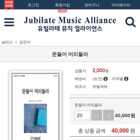
로그인
회원가입
장바구니
마이페이지
낱피스
김민아
문들아 머리들라
2,000
상품가
원
배송비
(조건)
지역별
제조사
유빌라테
문들아 머리들라
40,000
원
+1
-1
40,000
원
총 상품 금액