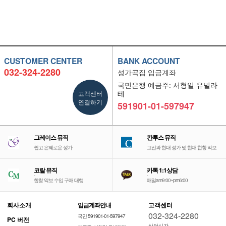
CUSTOMER CENTER
BANK ACCOUNT
032-324-2280
성가곡집 입금계좌
국민은행 예금주: 서형일 유빌라
고객센터
테
연결하기
591901-01-597947
그레이스 뮤직
칸투스 뮤직
-
-
쉽고 은혜로운 성가
고전과 현대 성가 및 현대 합창 악보
코랄 뮤직
카톡 1:1상담
-
-
합창 악보 수입 구매 대행
매일am9:00~pm6:00
회사소개
입금계좌안내
고객센터
032-324-2280
국민 591901-01-597947
PC 버전
상담시간