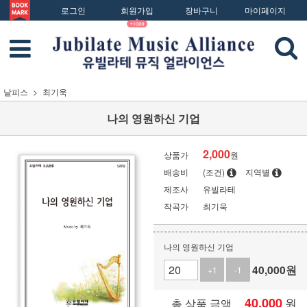
로그인
회원가입
장바구니
마이페이지
낱피스
최기욱
나의 영원하신 기업
2,000
상품가
원
배송비
(조건)
지역별
제조사
유빌라테
작곡가
최기욱
나의 영원하신 기업
40,000
원
+1
-1
40,000
원
총 상품 금액