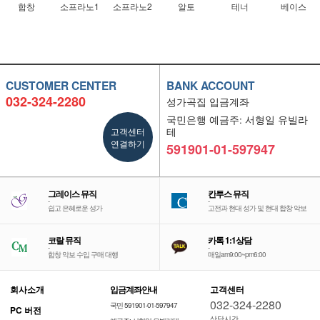
합창
소프라노1
소프라노2
알토
테너
베이스
CUSTOMER CENTER
BANK ACCOUNT
032-324-2280
성가곡집 입금계좌
국민은행 예금주: 서형일 유빌라
고객센터
테
연결하기
591901-01-597947
그레이스 뮤직
칸투스 뮤직
-
-
쉽고 은혜로운 성가
고전과 현대 성가 및 현대 합창 악보
코랄 뮤직
카톡 1:1상담
-
-
합창 악보 수입 구매 대행
매일am9:00~pm6:00
회사소개
입금계좌안내
고객센터
032-324-2280
국민 591901-01-597947
PC 버전
상담시간