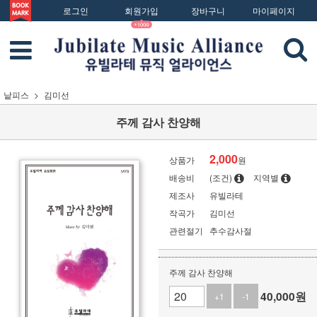
로그인
회원가입
장바구니
마이페이지
낱피스
김미선
주께 감사 찬양해
2,000
상품가
원
배송비
(조건)
지역별
제조사
유빌라테
작곡가
김미선
관련절기
추수감사절
주께 감사 찬양해
40,000
원
+1
-1