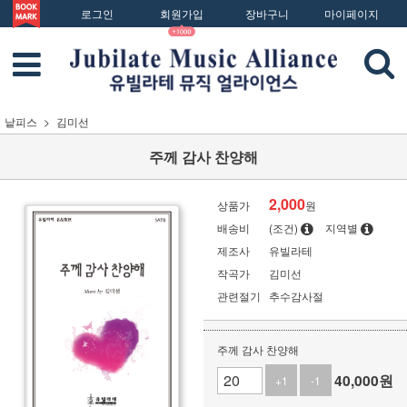
로그인
회원가입
장바구니
마이페이지
낱피스
김미선
주께 감사 찬양해
2,000
상품가
원
배송비
(조건)
지역별
제조사
유빌라테
작곡가
김미선
관련절기
추수감사절
주께 감사 찬양해
40,000
원
+1
-1