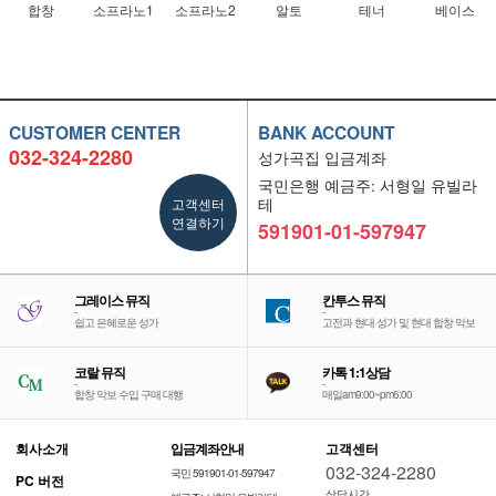
합창
소프라노1
소프라노2
알토
테너
베이스
CUSTOMER CENTER
BANK ACCOUNT
032-324-2280
성가곡집 입금계좌
국민은행 예금주: 서형일 유빌라
고객센터
테
연결하기
591901-01-597947
그레이스 뮤직
칸투스 뮤직
-
-
쉽고 은혜로운 성가
고전과 현대 성가 및 현대 합창 악보
코랄 뮤직
카톡 1:1상담
-
-
합창 악보 수입 구매 대행
매일am9:00~pm6:00
회사소개
입금계좌안내
고객센터
032-324-2280
국민 591901-01-597947
PC 버전
상담시간