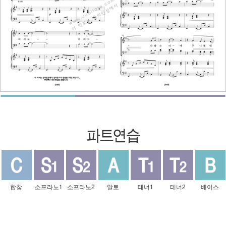
합창
소프라노1
소프라노2
알토
테너1
테너2
베이스