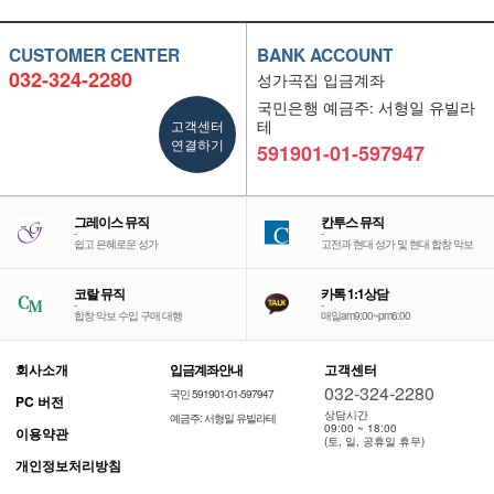
CUSTOMER CENTER
BANK ACCOUNT
032-324-2280
성가곡집 입금계좌
국민은행 예금주: 서형일 유빌라
고객센터
테
연결하기
591901-01-597947
그레이스 뮤직
칸투스 뮤직
-
-
쉽고 은혜로운 성가
고전과 현대 성가 및 현대 합창 악보
코랄 뮤직
카톡 1:1상담
-
-
합창 악보 수입 구매 대행
매일am9:00~pm6:00
회사소개
입금계좌안내
고객센터
032-324-2280
국민 591901-01-597947
PC 버전
상담시간
예금주: 서형일 유빌라테
09:00 ~ 18:00
이용약관
(토, 일, 공휴일 휴무)
개인정보처리방침