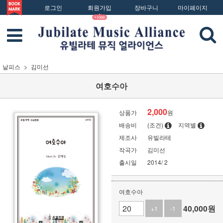
로그인
회원가입
장바구니
마이페이지
낱피스
김미선
여호수아
2,000
상품가
원
배송비
(조건)
지역별
제조사
유빌라테
작곡가
김미선
출시일
2014/ 2
여호수아
40,000
원
+1
-1