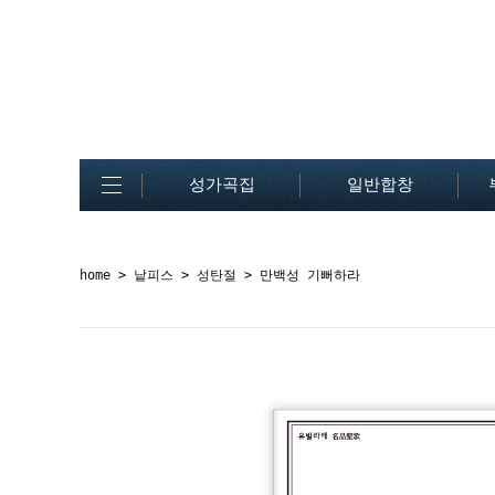
성가곡집
일반합창
home
>
낱피스
>
성탄절
> 만백성 기뻐하라