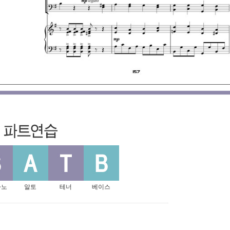
라노
알토
테너
베이스