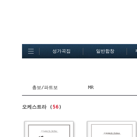
성가곡집
일반합창
총보/파트보
MR
오케스트라 (
56
)