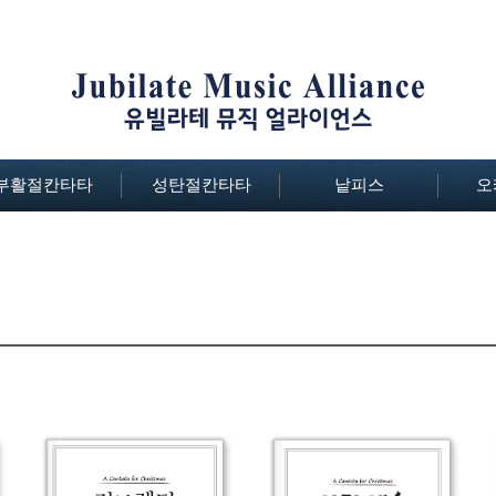
부활절칸타타
성탄절칸타타
낱피스
오