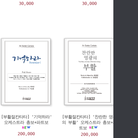
30,000
30,000
[부활절칸타타] '기억하라'
[부활절칸타타] '찬란한 영광
오케스트라 총보+파트보
의 부활' 오케스트라 총보+파
트보
200,000
200,000