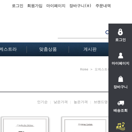
로그인
회원가입
마이페이지
장바구니(
0
)
주문내역
로그인
케스트라
맞춤상품
게시판
마이페이지
Home
>
오케스트라
장바구니
인기순
낮은가격
높은가격
브랜드명
배송조회