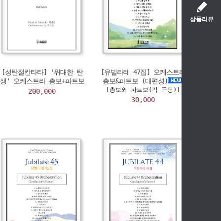
상품리뷰
[성탄절칸타타] '위대한 탄
[유빌라테 47집] 오케스트라
생' 오케스트라 총보+파트보
총보&파트보 (대편성)
[총보와 파트보(각 곡당)]
200,000
30,000