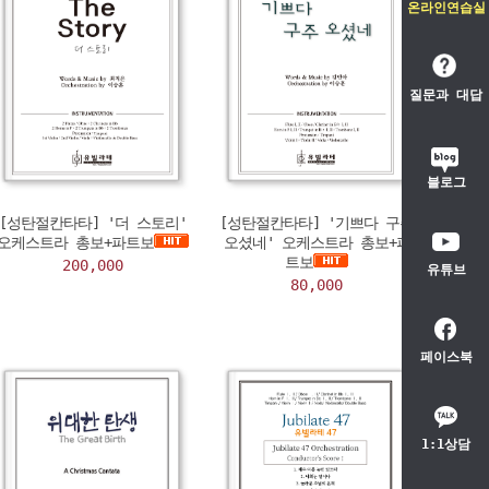
온라인연습실
질문과 대답
블로그
[성탄절칸타타] '더 스토리'
[성탄절칸타타] '기쁘다 구주
오케스트라 총보+파트보
오셨네' 오케스트라 총보+파
트보
200,000
유튜브
80,000
페이스북
1:1상담