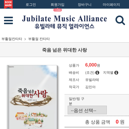
로그인
회원가입
장바구니
마이페이지
부활절칸타타
부활절 칸타타
죽음 넘은 위대한 사랑
6,000
상품가
원
배송비
(조건)
지역별
제조사
유빌라테
작곡가
김민아
일반/링 구
분
0
원
총 상품 금액