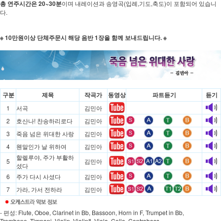
총 연주시간은 20~30분
이며 내레이션과 송영곡(입례,기도,축도)이 포함되어 있습니
다.
※ 10만원이상 단체주문시 해당 음반 1장을 함께 보내드립니다. ※
구분
제목
작곡가
동영상
파트듣기
듣기
1
서곡
김민아
2
호산나! 찬송하리로다
김민아
3
죽음 넘은 위대한 사랑
김민아
4
웬말인가 날 위하여
김민아
할렐루야, 주가 부활하
5
김민아
셨다
6
주가 다시 사셨다
김민아
7
가라, 가서 전하라
김민아
- 편성: Flute, Oboe, Clarinet in Bb, Bassoon, Horn in F, Trumpet in Bb,
Trombone, Timpani, Violin, ViolinⅡ, Viola, Cello, Contrabass