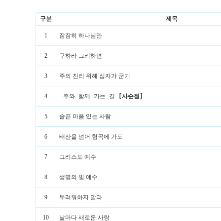
구분
제목
1
잠잠히 하나님만
2
구하라 그리하면
3
주의 진리 위해 십자가 군기
4
주와 함께 가는 길
[사순절]
5
슬픈 마음 있는 사람
6
태산을 넘어 험곡에 가도
7
그리스도 예수
8
생명의 빛 예수
9
두려워하지 말라
10
날마다 새로운 사랑