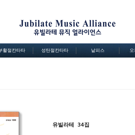
부활절칸타타
성탄절칸타타
낱피스
오
유빌라테 34집