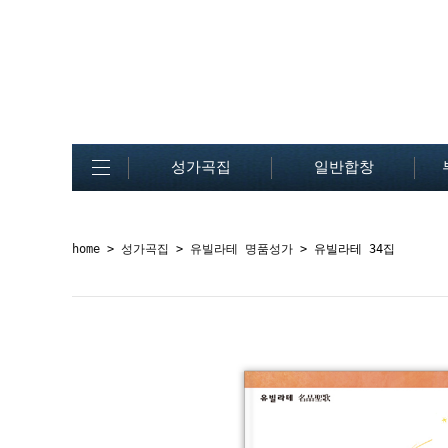
성가곡집
일반합창
home
>
성가곡집
>
유빌라테 명품성가
> 유빌라테 34집