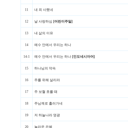
11
내 죄 사했네
12
날 사랑하심
[어린이주일]
13
내 삶의 이유
14
예수 안에서 우리는 하나
14-1
예수 안에서 우리는 하나
[인도네시아어]
15
하나님의 약속
16
주를 위해 살리라
17
주 보혈 흐를 때
18
주님께로 흘러가네
19
저 하늘나라 영광
20
놀라운 은혜