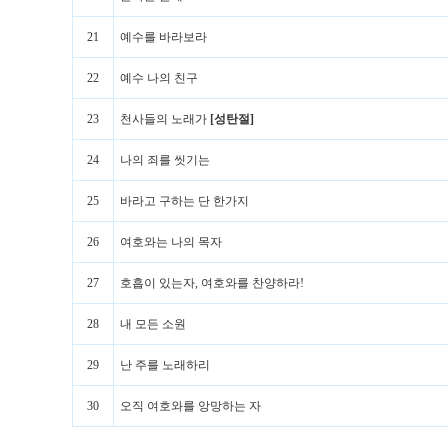
21
예수를 바라보라
22
예수 나의 친구
23
천사들의 노래가
[성탄절]
24
나의 죄를 씻기는
25
바라고 구하는 단 한가지
26
여호와는 나의 목자
27
호흡이 있는자, 여호와를 찬양하라!
28
내 모든 소원
29
난 주를 노래하리
30
오직 여호와를 앙망하는 자