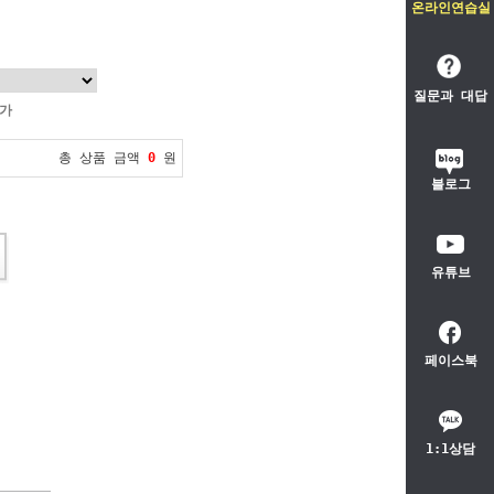
온라인연습실
질문과 대답
불가
총 상품 금액
0
원
블로그
유튜브
페이스북
1:1상담