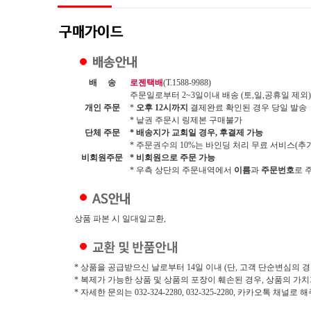
배 송
로젠택배
(T.1588-9988)
주문일로부터 2~3일이내 배송 (토,일,공휴일 제외)
개인 주문
*
오후 12시까지
결제완료 확인된 경우 당일 발송
* 낱권 주문시 링제본 구매불가
단체 주문
* 배송지가 교회일 경우, 후결제 가능
* 주문권수의 10%는 바인딩 처리 무료 서비스(추가시
비회원주문
* 비회원으로 주문 가능
* 우측 상단의 주문내역에서
이름
과
주문번호
로 
상품 파본 시 일대일교환,
* 상품을 공급받으신 날로부터 14일 이내 (단, 고객 단순변심의 경
* 복제가 가능한 상품 및 상품의 포장이 훼손된 경우, 상품의 가
* 자세한 문의는 032-324-2280, 032-325-2280, 카카오톡 채널