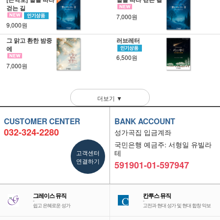
걷는 길
7,000원
9,000원
그 맑고 환한 밤중
러브레터
에
6,500원
7,000원
더보기 ▼
CUSTOMER CENTER
BANK ACCOUNT
032-324-2280
성가곡집 입금계좌
국민은행 예금주: 서형일 유빌라
고객센터
테
연결하기
591901-01-597947
그레이스 뮤직
칸투스 뮤직
-
-
쉽고 은혜로운 성가
고전과 현대 성가 및 현대 합창 악보