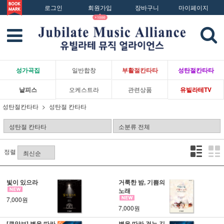
로그인
회원가입
장바구니
마이페이지
성가곡집
일반합창
부활절칸타타
성탄절칸타타
낱피스
오케스트라
관련상품
유빌라테TV
성탄절칸타타
성탄절 칸타타
정렬
빛이 있으라
거룩한 밤, 기쁨의
노래
7,000원
7,000원
[큰악보] 별을 따라
별을 따라 걷는 길