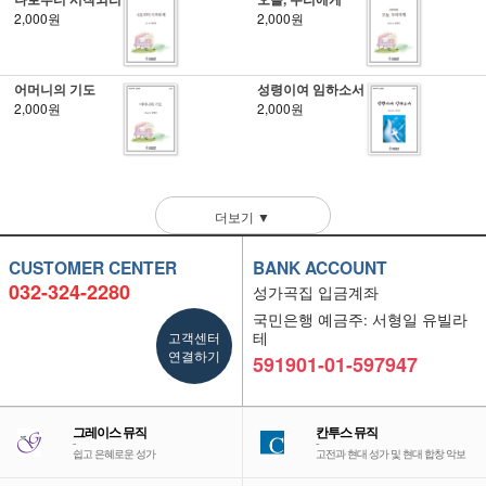
2,000원
2,000원
어머니의 기도
성령이여 임하소서
2,000원
2,000원
더보기 ▼
CUSTOMER CENTER
BANK ACCOUNT
032-324-2280
성가곡집 입금계좌
국민은행 예금주: 서형일 유빌라
고객센터
테
연결하기
591901-01-597947
그레이스 뮤직
칸투스 뮤직
-
-
쉽고 은혜로운 성가
고전과 현대 성가 및 현대 합창 악보