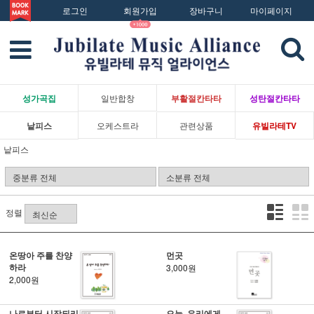
로그인
회원가입
장바구니
마이페이지
성가곡집
일반합창
부활절칸타타
성탄절칸타타
낱피스
오케스트라
관련상품
유빌라테TV
낱피스
정렬
온땅아 주를 찬양
먼곳
하라
3,000원
2,000원
나로부터 시작되리
오늘, 우리에게