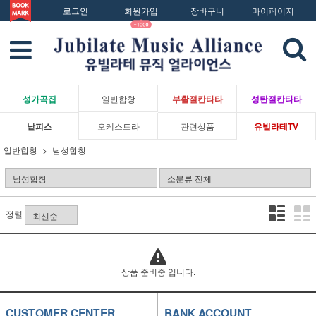
로그인
회원가입
장바구니
마이페이지
성가곡집
일반합창
부활절칸타타
성탄절칸타타
낱피스
오케스트라
관련상품
유빌라테TV
일반합창
남성합창
정렬
상품 준비중 입니다.
CUSTOMER CENTER
BANK ACCOUNT