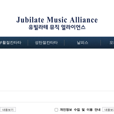
부활절칸타타
성탄절칸타타
낱피스
오
개인정보 수집 및 이용 안내
내용보기
내용보