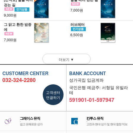
걷는 길
7,000원
9,000원
그 맑고 환한 밤중
러브레터
에
6,500원
7,000원
더보기 ▼
CUSTOMER CENTER
BANK ACCOUNT
032-324-2280
성가곡집 입금계좌
국민은행 예금주: 서형일 유빌라
고객센터
테
연결하기
591901-01-597947
그레이스 뮤직
칸투스 뮤직
-
-
쉽고 은혜로운 성가
고전과 현대 성가 및 현대 합창 악보