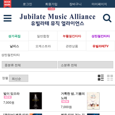
로그인
회원가입
장바구니
마이페이지
성가곡집
일반합창
부활절칸타타
성탄절칸타타
낱피스
오케스트라
관련상품
유빌라테TV
성탄절칸타타
정렬
빛이 있으라
거룩한 밤, 기쁨의
노래
7,000원
7,000원
[큰악보] 별을 따라
별을 따라 걷는 길