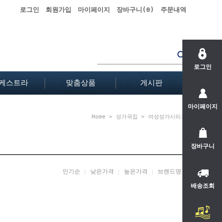
로그인
회원가입
마이페이지
장바구니(
0
)
주문내역
로그인
케스트라
맞춤상품
게시판
마이페이지
Home
>
성가곡집
>
여성성가시리즈
장바구니
인기순
낮은가격
높은가격
브랜드명
배송조회