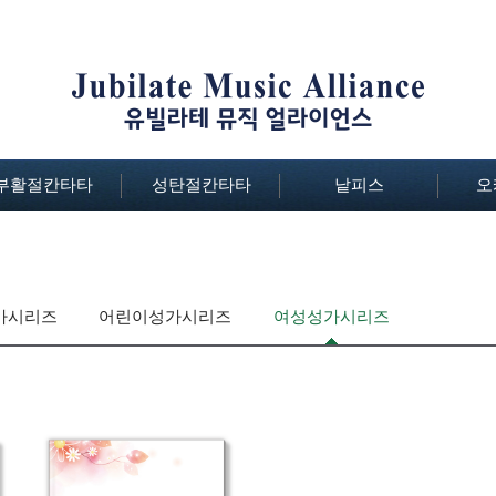
부활절칸타타
성탄절칸타타
낱피스
오
가시리즈
어린이성가시리즈
여성성가시리즈