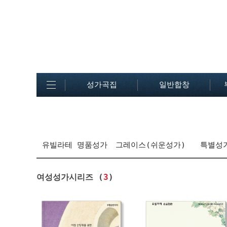
성가곡집
일반합창
유빌라테 명품성가
그레이스(쉬운성가)
특별성
여성성가시리즈 (
3
)