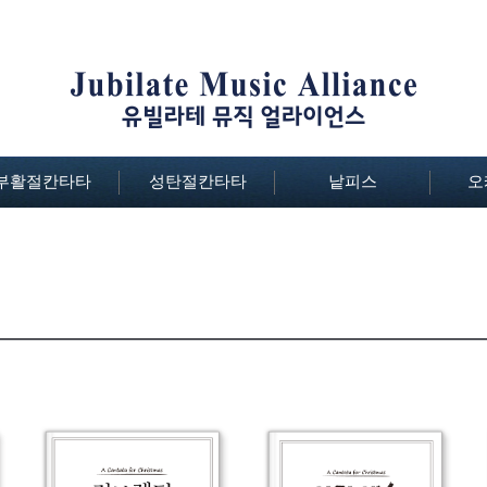
부활절칸타타
성탄절칸타타
낱피스
오