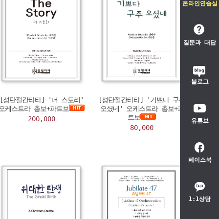
온라인연습실
질문과 대답
블로그
[성탄절칸타타] '더 스토리'
[성탄절칸타타] '기쁘다 구주
오케스트라 총보+파트보
오셨네' 오케스트라 총보+파
트보
200,000
유튜브
80,000
페이스북
1:1상담