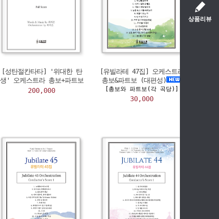
상품리뷰
[성탄절칸타타] '위대한 탄
[유빌라테 47집] 오케스트라
생' 오케스트라 총보+파트보
총보&파트보 (대편성)
[총보와 파트보(각 곡당)]
200,000
30,000