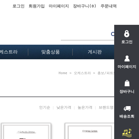
로그인
회원가입
마이페이지
장바구니(
0
)
주문내역
로그인
케스트라
맞춤상품
게시판
마이페이지
Home
>
오케스트라
>
총보/파트보
장바구니
인기순
낮은가격
높은가격
브랜드명
배송조회