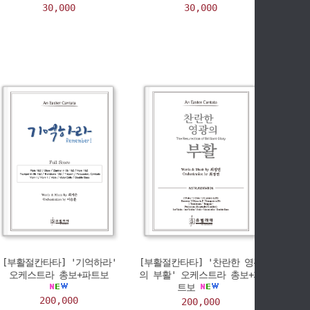
30,000
30,000
[부활절칸타타] '기억하라'
[부활절칸타타] '찬란한 영광
오케스트라 총보+파트보
의 부활' 오케스트라 총보+파
트보
200,000
200,000