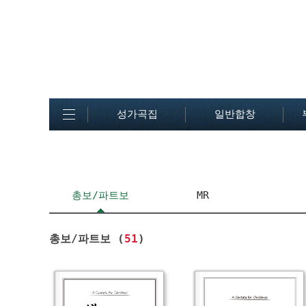
성가곡집
일반합창
총보/파트보
MR
총보/파트보 (
51
)