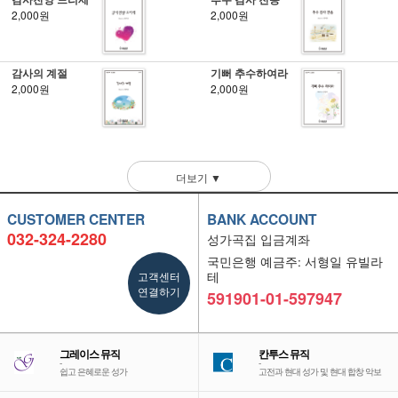
2,000원
2,000원
감사의 계절
기뻐 추수하여라
2,000원
2,000원
더보기 ▼
CUSTOMER CENTER
BANK ACCOUNT
032-324-2280
성가곡집 입금계좌
국민은행 예금주: 서형일 유빌라
고객센터
테
연결하기
591901-01-597947
그레이스 뮤직
칸투스 뮤직
-
-
쉽고 은혜로운 성가
고전과 현대 성가 및 현대 합창 악보