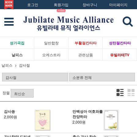
로그인
회원가입
장바구니
마이페이지
성가곡집
일반합창
부활절칸타타
성탄절칸타타
낱피스
오케스트라
관련상품
유빌라테TV
낱피스
감사절
정렬
감사쏭
만백성아 여호와를
찬양하라
2,000원
2,000원
감사찬양 드리세
추수 감사 찬송